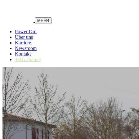
MEHR
Power On!
Über uns
Karriere
Newsroom
Kontakt
THG-Prämie