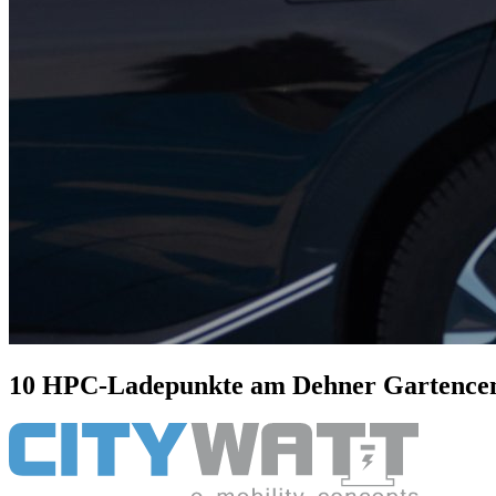
10 HPC-Ladepunkte am Dehner Gartencente